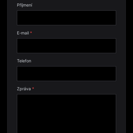
Příjmení
E-mail
*
Telefon
Zpráva
*